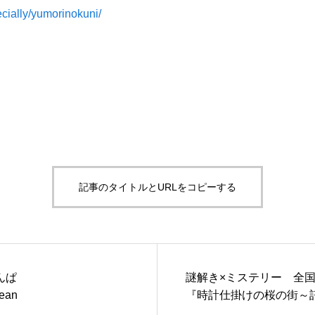
ecially/yumorinokuni/
記事のタイトルとURLをコピーする
謎解き×ミステリー 全
んぱ
『時計仕掛けの桜の街～
ean
～』公開！