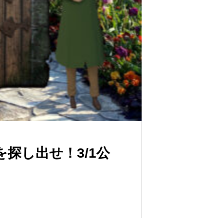
探し出せ！3/1公